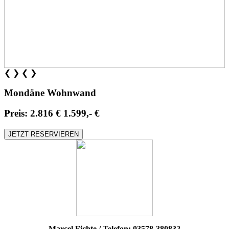
❮
❯
❮
❯
Mondäne Wohnwand
Preis:
2.816 €
1.599,- €
JETZT RESERVIEREN
Marcel Fichte / Telefon: 03578-380832